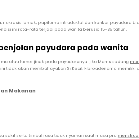
oma, nekrosis lemak, papiloma intraduktal dan kanker payudara b
si ini rata-rata terjadi pada wanita berusia 15-35 tahun.
 benjolan payudara pada wanita
ma atau tumor jinak pada payudaranya. jika Moms sedang
men
ni tidak akan membahayakan Si Kecil. Fibroadenoma memiliki cir
unan Makanan
 sakit serta timbul rasa tidak nyaman saat masa pra
menstrua