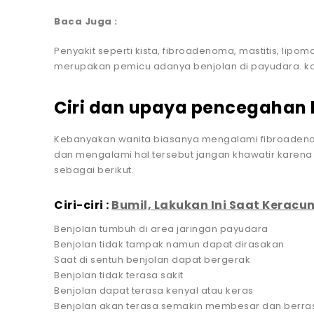
Baca Juga :
Penyakit seperti kista, fibroadenoma, mastitis, lip
merupakan pemicu adanya benjolan di payudara. kondi
Ciri dan upaya pencegahan
Kebanyakan wanita biasanya mengalami fibroadeno
dan mengalami hal tersebut jangan khawatir karena i
sebagai berikut.
Ciri-ciri :
Bumil, Lakukan Ini Saat Kerac
Benjolan tumbuh di area jaringan payudara
Benjolan tidak tampak namun dapat dirasakan
Saat di sentuh benjolan dapat bergerak
Benjolan tidak terasa sakit
Benjolan dapat terasa kenyal atau keras
Benjolan akan terasa semakin membesar dan berrasa