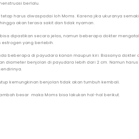
enstruasi berlalu.
 tetap harus diwaspadai loh Moms. Karena jika ukuranya semak
ngga akan terasa sakit dan tidak nyaman.
isa dipastikan secara jelas, namun beberapa dokter mengata
n estrogen yang berlebih.
a beberapa di payudara kanan maupun kiri. Biasanya dokter 
an diameter benjolan di payudara lebih dari 2 cm. Namun haru
endirinya.
tup kemungkinan benjolan tidak akan tumbuh kembali.
ambah besar maka Moms bisa lakukan hal-hal berikut.