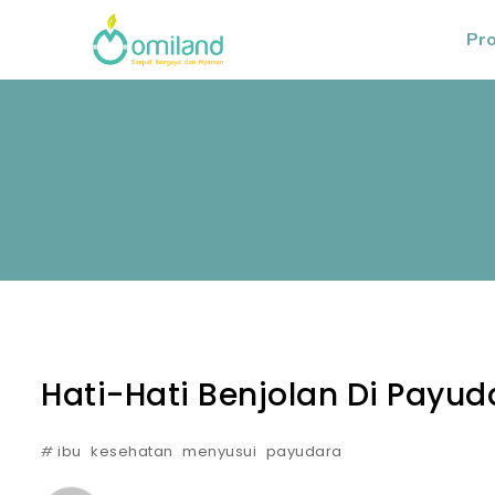
Pr
Hati-Hati Benjolan Di Payud
#
ibu
kesehatan
menyusui
payudara