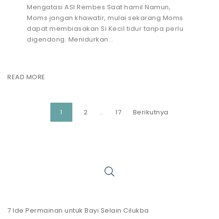
Mengatasi ASI Rembes Saat hamil Namun,
Moms jangan khawatir, mulai sekarang Moms
dapat membiasakan Si Kecil tidur tanpa perlu
digendong. Menidurkan…
READ MORE
1
2
…
17
Berikutnya
7 Ide Permainan untuk Bayi Selain Cilukba