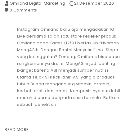
Omiland Digital Marketing
21 Desember 2020
0 Comments
Instagram Omiland baru aja mengadakan IG
Live bersama salah satu store reseller produk
Omiland pada Kamis (17/9) bertakjub “Nyaman
MengASIhi Dengan Bantal Menyusui” lho! Siapa
yang ketinggalan? Tenang, Omifams bisa baca
rangkumannya di sini! MengASIhi jadi penting
banget karena ASI menjadi sumber nutrisi
utama sejak Si Kecil lahir. ASI yang diproduksi
tubuh Bunda mengandung vitamin, protein,
karbohidrat, dan lemak. Komposisinya pun lebih
mudah dicerna daripada susu formula. Bahkan
sebuah penelitian…
READ MORE