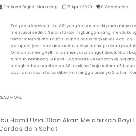
Omiland Digital Marketing
17 April 2020
0 Comments
Tak perlu khawatir jika ASI yang keluar meski pada masa a
menyusui sedikit. Selain faktor lingkungan yang mendukun
faktor internal atau nutrisi Bunda harus terpenuhi. Ada loh
beragam jenis makanan sehat untuk meningkatkan produks
Omifams, mengASIhi alias menyusui sangat dibutuhkan ba
tumbuh kembang Si Kecil. Organisasi kesehatan dunia at
menghimbau pemberian ASI eksklusif saja selama 6 bulan 
bayi, dan masih terus diberikan hingga usianya 2 tahun. 
READ MORE
Ibu Hamil Usia 30an Akan Melahirkan Bayi 
Cerdas dan Sehat