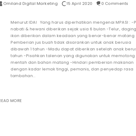
Omiland Digital Marketing
15 April 2020
0 Comments
Menurut IDAI Yang harus diperhatikan mengenai MPASI : -P
nabati & hewani diberikan sejak usia 6 bulan -Telur, dagin
ikan diberikan dalam keadaan yang benar-benar matang 
Pemberian jus buah tidak disarankan untuk anak berusia
dibawah 1 tahun -Madu dapat diberikan setelah anak berus
tahun -Pisahkan talenan yang digunakan untuk memotong
mentah dan bahan matang -Hindari pemberian makanan
dengan kadar lemak tinggi, pemanis, dan penyedap rasa
tambahan…
READ MORE