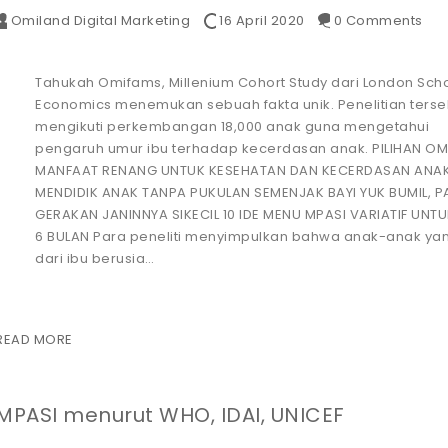
Omiland Digital Marketing
16 April 2020
0 Comments
Tahukah Omifams, Millenium Cohort Study dari London Scho
Economics menemukan sebuah fakta unik. Penelitian terse
mengikuti perkembangan 18,000 anak guna mengetahui
pengaruh umur ibu terhadap kecerdasan anak. PILIHAN OM
MANFAAT RENANG UNTUK KESEHATAN DAN KECERDASAN ANAK 
MENDIDIK ANAK TANPA PUKULAN SEMENJAK BAYI YUK BUMIL, 
GERAKAN JANINNYA SIKECIL 10 IDE MENU MPASI VARIATIF UNTU
6 BULAN Para peneliti menyimpulkan bahwa anak-anak yan
dari ibu berusia…
READ MORE
MPASI menurut WHO, IDAI, UNICEF