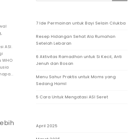
7 Ide Permainan untuk Bayi Selain Cilukba
wal
g,
Resep Hidangan Sehat Ala Rumahan
Setelah Lebaran
i ASI.
gi
6 Aktivitas Ramadhan untuk Si Kecil, Anti
au WHO
Jenuh dan Bosan
usia
Kenapa…
Menu Sahur Praktis untuk Moms yang
Sedang Hamil
5 Cara Untuk Mengatasi ASI Seret
Lebih
April 2025