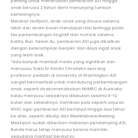
penting untuk meneruskan pemberian ASI hingga
anak berusia 2 tahun demi menunjang tumbuh
kembangnya.
Melansir
Huffpost
, anak-anak yang disusui selama
lebih dari enam bulan mendapat nilai tertinggi pada
tes perkembangan kognitif dan motorik selama
balita, Bun. Selain itu, pemberian ASI juga dikaitkan
dengan keterampilan berpikir dan daya ingat anak
yang lebih baik.
“Ada banyak manfaat medis yang signifikan dari
menyusui,”kata Dr Dimitri Christakis seorang
professor pediatri di University of Washington.ASI
sangat bermanfaat untuk mendukung perkembangan
anak, seperti direkomendasikan NHMRC di Australia
kalau menyusui sebaiknya dilakukan selama 6-12
bulan dan setelahnya. Demikian pula seperti anjuran
WHO agar pemberian ASI berlanjut hingga dua tahun
ke atas, seperti dikutip dari
Medelabreasfeeding
.
Meskipun sudah diberikan makanan pendamping ASI,
Bunda harus tetap menyusui karena memiliki
segudang manfaat berikut ini.